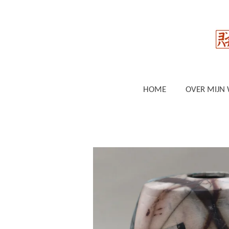
Ga
direct
naar
de
hoofdinhoud
HOME
OVER MIJN