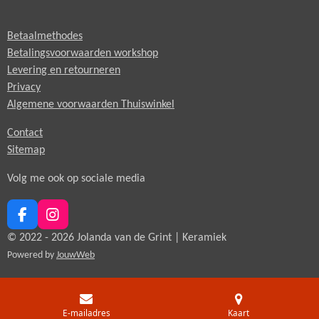
Betaalmethodes
Betalingsvoorwaarden workshop
Levering en retourneren
Privacy
Algemene voorwaarden Thuiswinkel
Contact
Sitemap
Volg me ook op sociale media
F
I
a
n
© 2022 - 2026 Jolanda van de Grint | Keramiek
c
s
Powered by
JouwWeb
e
t
b
a
o
g
o
r
E-mailadres
Kaart
k
a