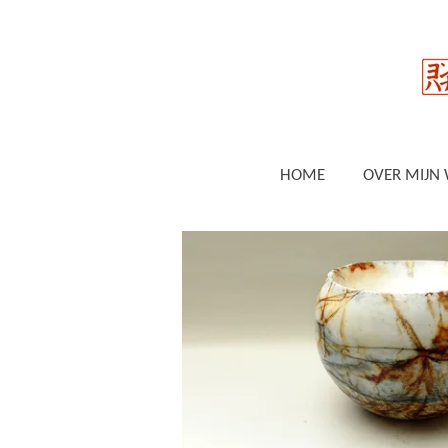
Ga
direct
naar
de
hoofdinhoud
HOME
OVER MIJN