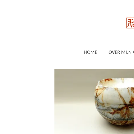
Ga
direct
naar
de
hoofdinhoud
HOME
OVER MIJN