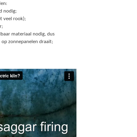
len:
d nodig;
t veel rook);
r;
dbaar materiaal nodig, dus
n op zonnepanelen draait;