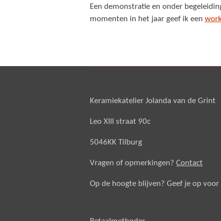
Een demonstratie en onder begeleiding
momenten in het jaar geef ik een
wor
Keramiekatelier Jolanda van de Grint
Leo XIII straat 90c
5046KK Tilburg
Vragen of opmerkingen?
Contact
Op de hoogte blijven? Geef je op voor